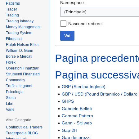
Namespace:
Patterns
Trader
(Principale)
Trading
Trading Intraday
Nascondi redirect
Money Management
Trading System
Vai
Fibonacci
Ralph Nelson Elliott
William D. Gann
Pagina precedente
Borse e Mercati
Forex
Operatori Finanziari
Pagina successiva 
Strumenti Finanziari
Commodity
Truffe e inganni
GBP (Sterlina Inglese)
Psicologia
GBP / USD (Pound Britannico / Dollaro
Storia
GHPS
Libri
Gabriele Bellelli
Varie
Gamma Pattern
Altre Categorie
Gann - Siti web
Contributi dai Traders
Gap-2H
Traderpedia BLOG
Gap dei prezzi