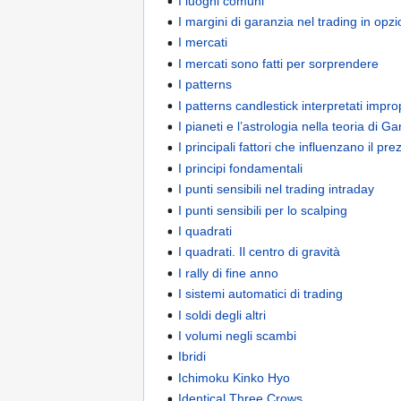
I luoghi comuni
I margini di garanzia nel trading in opzi
I mercati
I mercati sono fatti per sorprendere
I patterns
I patterns candlestick interpretati impr
I pianeti e l’astrologia nella teoria di G
I principali fattori che influenzano il pr
I principi fondamentali
I punti sensibili nel trading intraday
I punti sensibili per lo scalping
I quadrati
I quadrati. Il centro di gravità
I rally di fine anno
I sistemi automatici di trading
I soldi degli altri
I volumi negli scambi
Ibridi
Ichimoku Kinko Hyo
Identical Three Crows