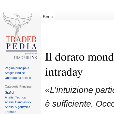
Pagina
Il dorato mond
intraday
Pagina principale
Sfoglia l'indice
Una pagina a caso
Jump
Jump
Categorie Principali
«L’intuizione par
to
to
Grafici
navigation
search
Analisi Tecnica
è sufficiente. Occ
Analisi Candlestick
Analisi Algoritmica
Formule