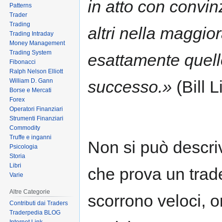
in atto con convin
Patterns
Trader
Trading
altri nella maggior
Trading Intraday
Money Management
Trading System
esattamente quell
Fibonacci
Ralph Nelson Elliott
William D. Gann
successo.»
(Bill L
Borse e Mercati
Forex
Operatori Finanziari
Strumenti Finanziari
Commodity
Truffe e inganni
Non si può descri
Psicologia
Storia
Libri
che prova un trade
Varie
Altre Categorie
scorrono veloci, or
Contributi dai Traders
Traderpedia BLOG