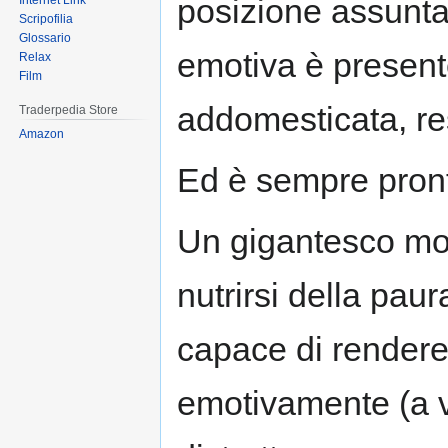
posizione assunta 
Internet Link
Scripofilia
Glossario
emotiva è present
Relax
Film
addomesticata, r
Traderpedia Store
Amazon
Ed è sempre pron
Un gigantesco most
nutrirsi della pau
capace di rendere
emotivamente (a v