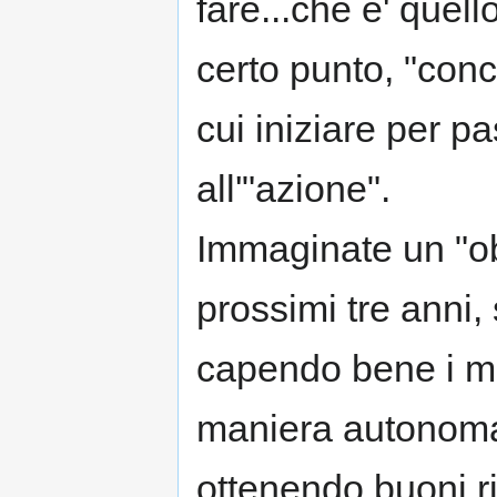
fare...che e' quel
certo punto, "conc
cui iniziare per p
all'"azione".
Immaginate un "obb
prossimi tre anni,
capendo bene i me
maniera autonoma 
ottenendo buoni ri