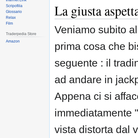
Internet Link
La giusta aspett
Scripofilia
Glossario
Relax
Film
Veniamo subito al p
Traderpedia Store
Amazon
prima cosa che b
seguente : il tra
ad andare in jackp
Appena ci si affac
immediatamente "m
vista distorta dal 