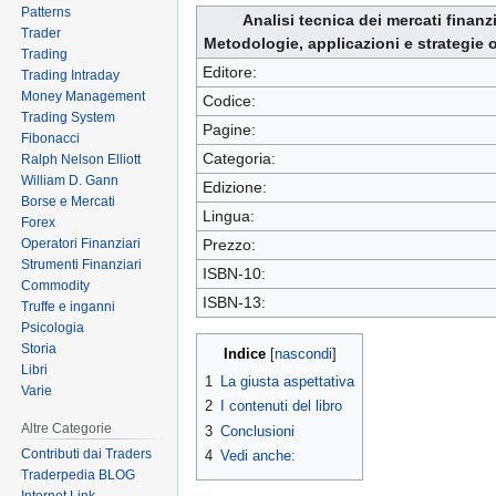
Patterns
Analisi tecnica dei mercati finanzi
Trader
Metodologie, applicazioni e strategie 
Trading
Editore:
Trading Intraday
Money Management
Codice:
Trading System
Pagine:
Fibonacci
Categoria:
Ralph Nelson Elliott
William D. Gann
Edizione:
Borse e Mercati
Lingua:
Forex
Operatori Finanziari
Prezzo:
Strumenti Finanziari
ISBN-10:
Commodity
ISBN-13:
Truffe e inganni
Psicologia
Storia
Indice
Libri
1
La giusta aspettativa
Varie
2
I contenuti del libro
Altre Categorie
3
Conclusioni
Contributi dai Traders
4
Vedi anche:
Traderpedia BLOG