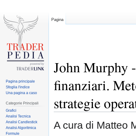
Pagina
John Murphy - 
finanziari. Me
Pagina principale
Sfoglia l'indice
Una pagina a caso
strategie opera
Categorie Principali
Grafici
Analisi Tecnica
Jump
Jump
A cura di Matteo 
Analisi Candlestick
to
to
Analisi Algoritmica
navigation
search
Formule