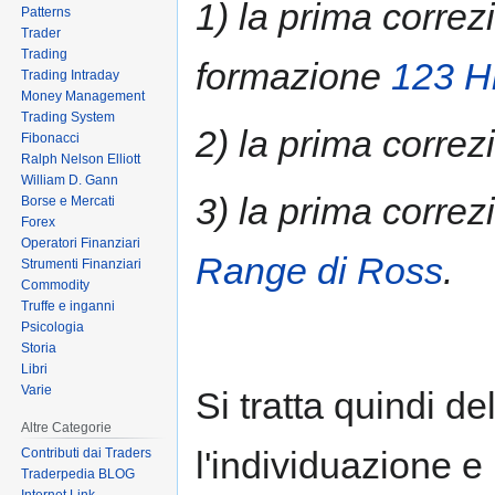
1) la prima correz
Patterns
Trader
Trading
formazione
123 H
Trading Intraday
Money Management
Trading System
2) la prima correz
Fibonacci
Ralph Nelson Elliott
William D. Gann
3) la prima correz
Borse e Mercati
Forex
Operatori Finanziari
Range di Ross
.
Strumenti Finanziari
Commodity
Truffe e inganni
Psicologia
Storia
Libri
Varie
Si tratta quindi d
Altre Categorie
l'individuazione e 
Contributi dai Traders
Traderpedia BLOG