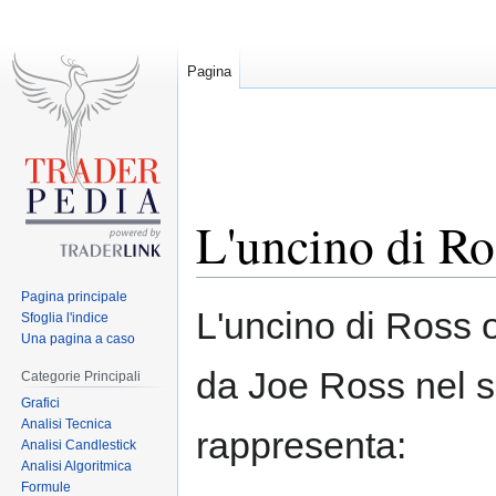
Pagina
L'uncino di Ro
Pagina principale
Jump
Jump
L'uncino di Ross 
Sfoglia l'indice
to
to
Una pagina a caso
navigation
search
da Joe Ross nel s
Categorie Principali
Grafici
Analisi Tecnica
rappresenta:
Analisi Candlestick
Analisi Algoritmica
Formule