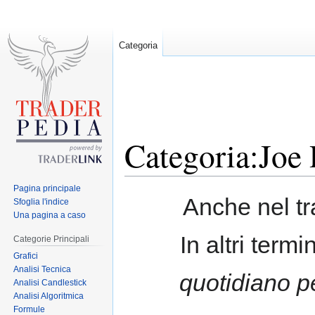
Categoria
Categoria:Joe
Pagina principale
Jump
Jump
Anche nel t
Sfoglia l'indice
to
to
Una pagina a caso
navigation
search
In altri termi
Categorie Principali
Grafici
Analisi Tecnica
quotidiano p
Analisi Candlestick
Analisi Algoritmica
Formule