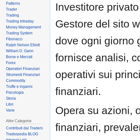
Investitore privat
Patterns
Trader
Trading
Gestore del sito w
Trading Intraday
Money Management
Trading System
dove ogni giorno 
Fibonacci
Ralph Nelson Elliott
William D. Gann
fornisce analisi, 
Borse e Mercati
Forex
Operatori Finanziari
operativi sui princ
Strumenti Finanziari
Commodity
Truffe e inganni
finanziari.
Psicologia
Storia
Libri
Opera su azioni, ob
Varie
Altre Categorie
finanziari, preval
Contributi dai Traders
Traderpedia BLOG