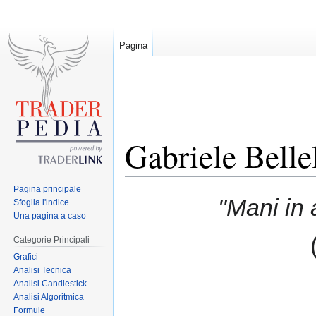
Pagina
Gabriele Bellel
Pagina principale
Jump
Jump
"Mani in 
Sfoglia l'indice
to
to
Una pagina a caso
navigation
search
Categorie Principali
Grafici
Analisi Tecnica
Analisi Candlestick
Analisi Algoritmica
Formule