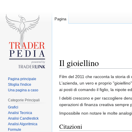
Pagina
Il gioiellino
Jump
Jump
Film del 2011 che racconta la storia di
Pagina principale
to
to
L'azienda, un vero e proprio "gioiellin
Sfoglia l'indice
navigation
search
ai posti di comando il figlio, la nipote 
Una pagina a caso
I debiti crescono e per raccogliere denaro
Categorie Principali
operazioni di finanza creativa sempre pi
Grafici
Analisi Tecnica
Impossibile non notare le molte analog
Analisi Candlestick
Analisi Algoritmica
Citazioni
Formule