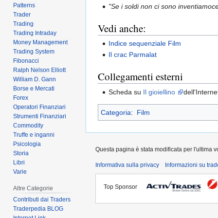
Patterns
"Se i soldi non ci sono inventiamocel
Trader
Trading
Vedi anche:
Trading Intraday
Money Management
Indice sequenziale Film
Trading System
Il crac Parmalat
Fibonacci
Ralph Nelson Elliott
Collegamenti esterni
William D. Gann
Borse e Mercati
Scheda su
Il gioiellino
dell'Inter
Forex
Operatori Finanziari
Categoria
:
Film
Strumenti Finanziari
Commodity
Truffe e inganni
Psicologia
Questa pagina è stata modificata per l'ultima vo
Storia
Libri
Informativa sulla privacy
Informazioni su tra
Varie
Top Sponsor
Altre Categorie
Contributi dai Traders
Traderpedia BLOG