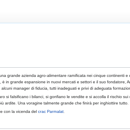
 una grande azienda agro-alimentare ramificata nei cinque continenti e 
o", è in grande espansione in nuovi mercati e settori e il suo fondatore,
ed alcuni manager di fiducia, tutti inadeguati e privi di adeguata formazio
 si falsificano i bilanci, si gonfiano le vendite e si accolla il rischio sui
ù ardite. Una voragine talmente grande che finirà per inghiottire tutto.
ie con la vicenda del
crac Parmalat
.