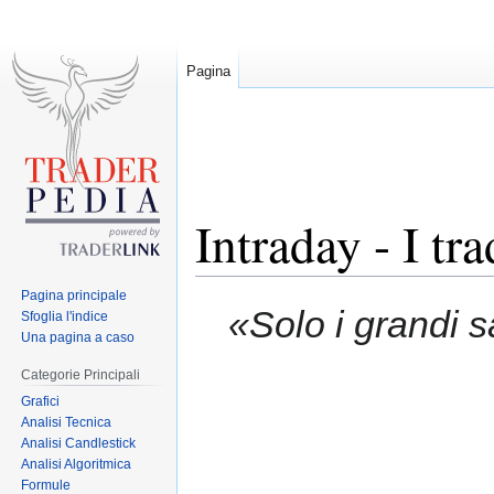
Pagina
Intraday - I tr
Pagina principale
Jump
Jump
«Solo i grandi s
Sfoglia l'indice
to
to
Una pagina a caso
navigation
search
Categorie Principali
Grafici
Analisi Tecnica
Analisi Candlestick
Analisi Algoritmica
Formule