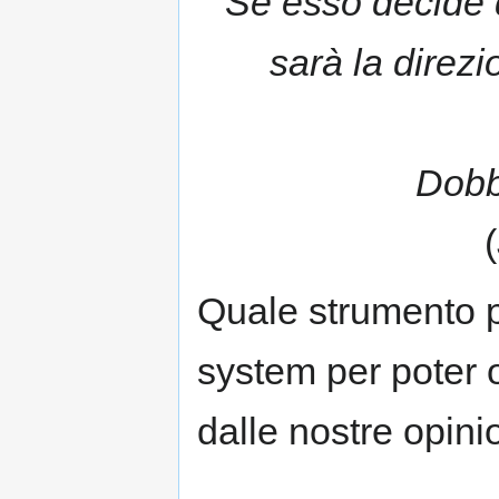
Se esso decide d
sarà la direz
Dobb
Quale strumento pu
system per poter 
dalle nostre opin