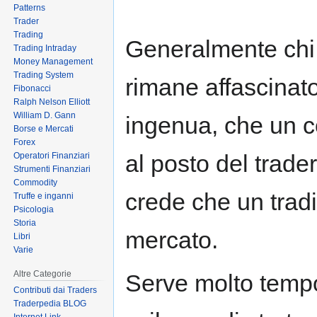
Patterns
Trader
Trading
Generalmente chi
Trading Intraday
Money Management
Trading System
rimane affascinat
Fibonacci
Ralph Nelson Elliott
William D. Gann
ingenua, che un co
Borse e Mercati
Forex
al posto del trader
Operatori Finanziari
Strumenti Finanziari
Commodity
crede che un tradi
Truffe e inganni
Psicologia
Storia
mercato.
Libri
Varie
Altre Categorie
Serve molto tempo 
Contributi dai Traders
Traderpedia BLOG