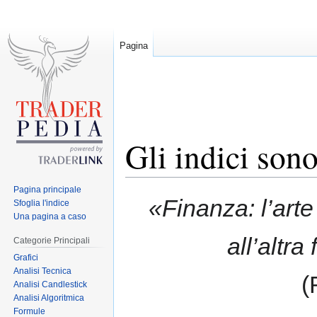
Pagina
Gli indici son
Pagina principale
Jump
Jump
«Finanza: l’art
Sfoglia l'indice
to
to
Una pagina a caso
navigation
search
all’altra
Categorie Principali
Grafici
Analisi Tecnica
(
Analisi Candlestick
Analisi Algoritmica
Formule