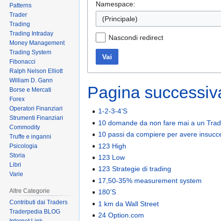
Namespace:
Patterns
Trader
(Principale)
Trading
Trading Intraday
Nascondi redirect
Money Management
Trading System
Vai
Fibonacci
Ralph Nelson Elliott
William D. Gann
Pagina successiva
Borse e Mercati
Forex
Operatori Finanziari
1-2-3-4’S
Strumenti Finanziari
10 domande da non fare mai a un Trad
Commodity
10 passi da compiere per avere insucc
Truffe e inganni
123 High
Psicologia
Storia
123 Low
Libri
123 Strategie di trading
Varie
17,50-35% measurement system
Altre Categorie
180’S
Contributi dai Traders
1 km da Wall Street
Traderpedia BLOG
24 Option.com