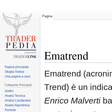
Pagina
Ematrend
Pagina principale
Jump
Jump
Ematrend (acronim
Sfoglia l'indice
to
to
Una pagina a caso
navigation
search
Trend) è un indic
Categorie Principali
Grafici
Analisi Tecnica
Enrico Malverti
bas
Analisi Candlestick
Analisi Algoritmica
Formule