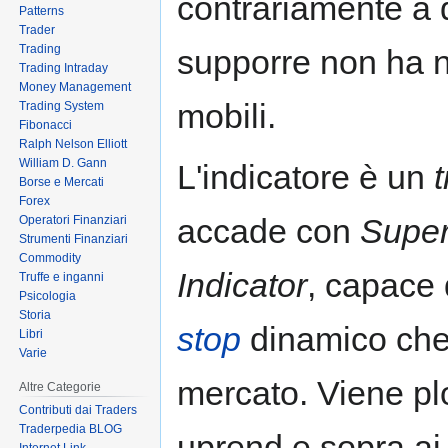
contrariamente a 
Patterns
Trader
Trading
supporre non ha n
Trading Intraday
Money Management
mobili.
Trading System
Fibonacci
Ralph Nelson Elliott
William D. Gann
L'indicatore è un
Borse e Mercati
Forex
accade con
Supe
Operatori Finanziari
Strumenti Finanziari
Commodity
Indicator
, capace 
Truffe e inganni
Psicologia
Storia
stop
dinamico che
Libri
Varie
mercato. Viene plot
Altre Categorie
Contributi dai Traders
Traderpedia BLOG
uprend e sopra ai 