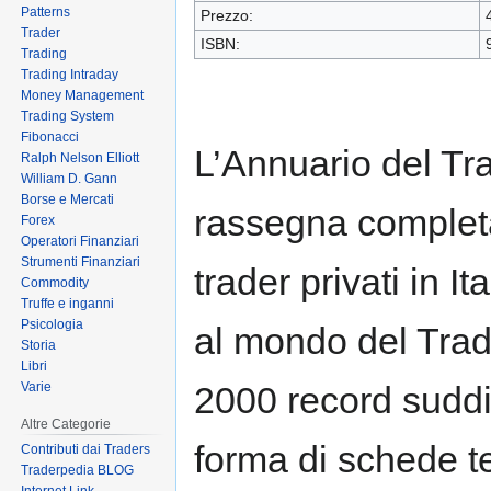
Patterns
Prezzo:
Trader
ISBN:
Trading
Trading Intraday
Money Management
Trading System
Fibonacci
L’Annuario del Tra
Ralph Nelson Elliott
William D. Gann
Borse e Mercati
rassegna completa
Forex
Operatori Finanziari
Strumenti Finanziari
trader privati in I
Commodity
Truffe e inganni
Psicologia
al mondo del Tradi
Storia
Libri
Varie
2000 record suddiv
Altre Categorie
forma di schede tes
Contributi dai Traders
Traderpedia BLOG