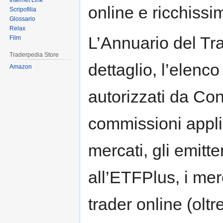
Internet Link
online e ricchissim
Scripofilia
Glossario
Relax
L’Annuario del Tra
Film
Traderpedia Store
dettaglio, l’elenc
Amazon
autorizzati da Con
commissioni applica
mercati, gli emitte
all’ETFPlus, i mer
trader online (oltr