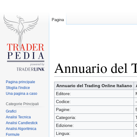
Pagina
Annuario del T
Pagina principale
Jump
Jump
Annuario del Trading Online Italiano
Sfoglia l'indice
to
to
Una pagina a caso
Editore:
navigation
search
Codice:
Categorie Principali
Pagine:
Grafici
Analisi Tecnica
Categoria:
Analisi Candlestick
Edizione:
Analisi Algoritmica
Lingua:
Formule