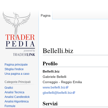
Pagina
Bellelli.biz
Profilo
Jump
Jump
Pagina principale
to
to
Sfoglia l'indice
Bellelli.biz
navigation
search
Una pagina a caso
Gabriele Bellelli
Correggio - Reggio Emilia
Categorie Principali
www.bellelli.biz
Grafici
Analisi Tecnica
gbellelli@bellelli.biz
Analisi Candlestick
Analisi Algoritmica
Servizi
Formule