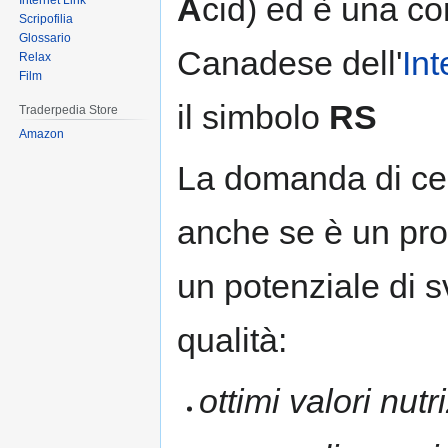
A
cid) ed è una com
Internet Link
Scripofilia
Glossario
Canadese dell'
In
Relax
Film
il simbolo
RS
Traderpedia Store
Amazon
La domanda di cer
anche se è un pro
un potenziale di s
qualità:
ottimi valori nutr