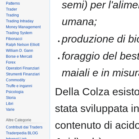
semi) per l'alim
Patterns
Trader
Trading
umana;
Trading Intraday
Money Management
Trading System
produzione di bi
Fibonacci
Ralph Nelson Elliott
William D. Gann
foraggio del bes
Borse e Mercati
Forex
Operatori Finanziari
maiali e in misur
Strumenti Finanziari
Commodity
Truffe e inganni
Della Colza esisto
Psicologia
Storia
Libri
stata sviluppata 
Varie
Altre Categorie
contenuto di acido
Contributi dai Traders
Traderpedia BLOG