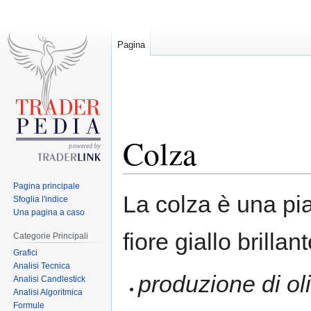
Pagina
Colza
Pagina principale
Jump
Jump
La colza è una pi
Sfoglia l'indice
to
to
Una pagina a caso
navigation
search
fiore giallo brillan
Categorie Principali
Grafici
Analisi Tecnica
produzione di oli
Analisi Candlestick
Analisi Algoritmica
Formule