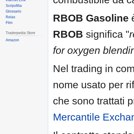
Internet Link
Scripofilia
Glossario
RBOB Gasoline
è
Relax
Film
RBOB
significa "
r
Traderpedia Store
Amazon
for oxygen blendi
Nel trading in co
nome usato per rif
che sono trattati 
Mercantile Exch