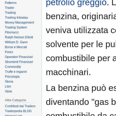
petrolio greggio
. 
Patterns
Trader
Trading
benzina, originar
Trading Intraday
Money Management
veniva utilizzata
Trading System
Fibonacci
Ralph Nelson Elliott
solvente per le pu
William D. Gann
Borse e Mercati
Forex
combustibile per al
Operatori Finanziari
Strumenti Finanziari
Commodity
macchinari.
Truffe e inganni
Psicologia
Storia
La benzina può es
Libri
Varie
diventando "gas 
Altre Categorie
Contributi dai Traders
Traderpedia BLOG
combustibile da 