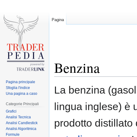
Pagina
Benzina
Pagina principale
Jump
Jump
La benzina (gasol
Sfoglia l'indice
to
to
Una pagina a caso
navigation
search
lingua inglese) è 
Categorie Principali
Grafici
Analisi Tecnica
prodotto distillato
Analisi Candlestick
Analisi Algoritmica
Formule