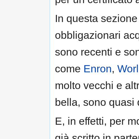
In questa sezione t
obbligazionari acq
sono recenti e sono
come
Enron
,
Wor
molto vecchi e alt
bella, sono quasi 
E, in effetti, per mo
già scritto in parte