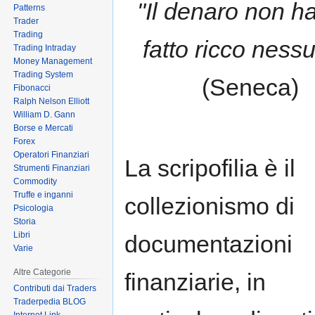
"Il denaro non h
Patterns
to
to
Trader
navigation
search
Trading
fatto ricco ness
Trading Intraday
Money Management
Trading System
(Seneca)
Fibonacci
Ralph Nelson Elliott
William D. Gann
Borse e Mercati
Forex
Operatori Finanziari
La scripofilia è il
Strumenti Finanziari
Commodity
Truffe e inganni
collezionismo di
Psicologia
Storia
Libri
documentazioni
Varie
Altre Categorie
finanziarie, in
Contributi dai Traders
Traderpedia BLOG