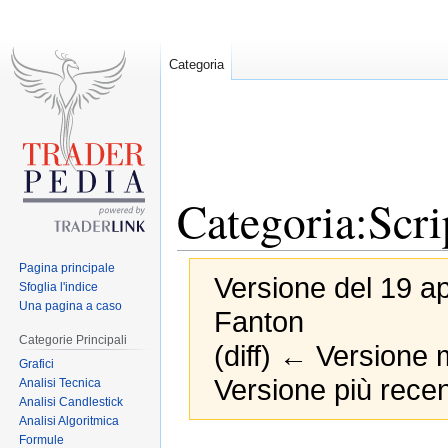
Categoria
Categoria:Scri
Pagina principale
Versione del 19 ap
Sfoglia l'indice
Una pagina a caso
Fanton
Categorie Principali
(diff) ← Versione m
Grafici
Versione più recen
Analisi Tecnica
Analisi Candlestick
Analisi Algoritmica
Formule
Jump
Jump