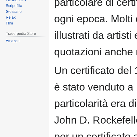
particolare di cert
Internet Link
Scripofilia
Glossario
ogni epoca. Molti c
Relax
Film
illustrati da artis
Traderpedia Store
Amazon
quotazioni anche 
Un certificato de
è stato venduto a
particolarità era 
John D. Rockefell
per un certificato