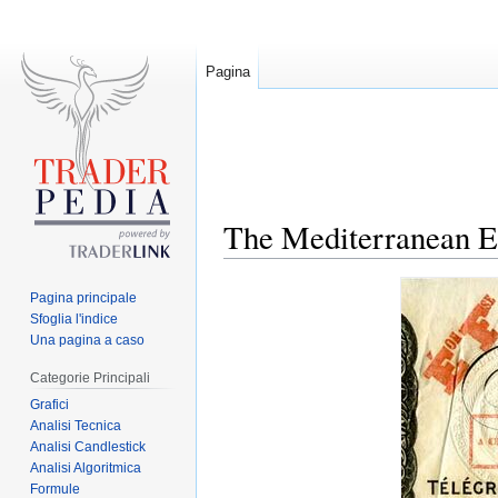
Pagina
The Mediterranean El
Jump
Jump
Pagina principale
to
to
Sfoglia l'indice
navigation
search
Una pagina a caso
Categorie Principali
Grafici
Analisi Tecnica
Analisi Candlestick
Analisi Algoritmica
Formule