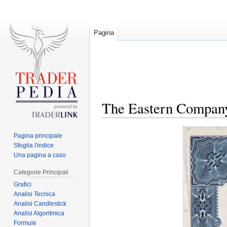
Pagina
The Eastern Compan
Jump
Jump
Pagina principale
to
to
Sfoglia l'indice
navigation
search
Una pagina a caso
Categorie Principali
Grafici
Analisi Tecnica
Analisi Candlestick
Analisi Algoritmica
Formule