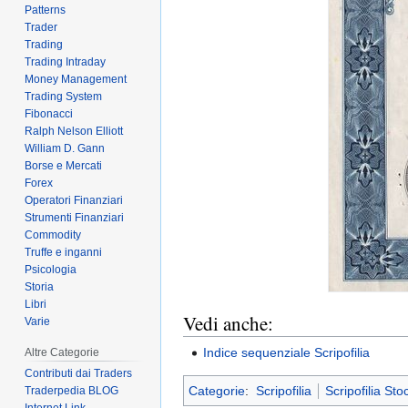
Patterns
Trader
Trading
Trading Intraday
Money Management
Trading System
Fibonacci
Ralph Nelson Elliott
William D. Gann
Borse e Mercati
Forex
Operatori Finanziari
Strumenti Finanziari
Commodity
Truffe e inganni
Psicologia
Storia
Libri
Vedi anche:
Varie
Indice sequenziale Scripofilia
Altre Categorie
Contributi dai Traders
Categorie
:
Scripofilia
Scripofilia Sto
Traderpedia BLOG