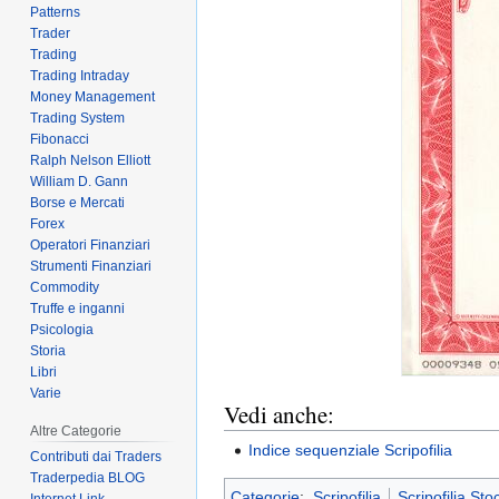
Patterns
Trader
Trading
Trading Intraday
Money Management
Trading System
Fibonacci
Ralph Nelson Elliott
William D. Gann
Borse e Mercati
Forex
Operatori Finanziari
Strumenti Finanziari
Commodity
Truffe e inganni
Psicologia
Storia
Libri
Varie
Vedi anche:
Altre Categorie
Indice sequenziale Scripofilia
Contributi dai Traders
Traderpedia BLOG
Categorie
:
Scripofilia
Scripofilia Sto