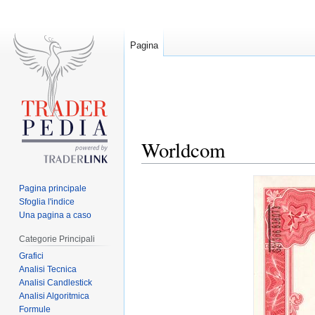
Pagina
Worldcom
Jump
Jump
Pagina principale
to
to
Sfoglia l'indice
navigation
search
Una pagina a caso
Categorie Principali
Grafici
Analisi Tecnica
Analisi Candlestick
Analisi Algoritmica
Formule