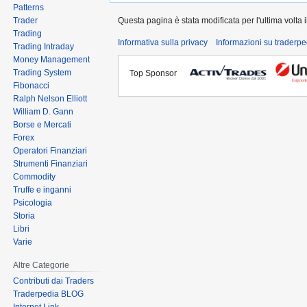
Patterns
Trader
Questa pagina è stata modificata per l'ultima volta i
Trading
Informativa sulla privacy
Informazioni su traderpe
Trading Intraday
Money Management
Trading System
Top Sponsor
Fibonacci
Ralph Nelson Elliott
William D. Gann
Borse e Mercati
Forex
Operatori Finanziari
Strumenti Finanziari
Commodity
Truffe e inganni
Psicologia
Storia
Libri
Varie
Altre Categorie
Contributi dai Traders
Traderpedia BLOG