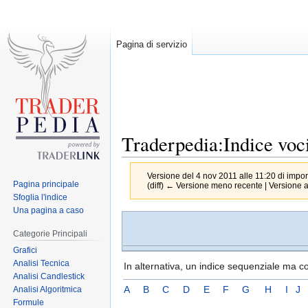
Pagina di servizio
Traderpedia:Indice voc
Versione del 4 nov 2011 alle 11:20 di
impo
Pagina principale
(diff) ← Versione meno recente | Versione att
Sfoglia l'indice
Una pagina a caso
Jump
Jump
to
to
Categorie Principali
navigation
search
Grafici
Analisi Tecnica
In alternativa, un indice sequenziale ma co
Analisi Candlestick
A
B
C
D
E
F
G
H
I
J
Analisi Algoritmica
Formule