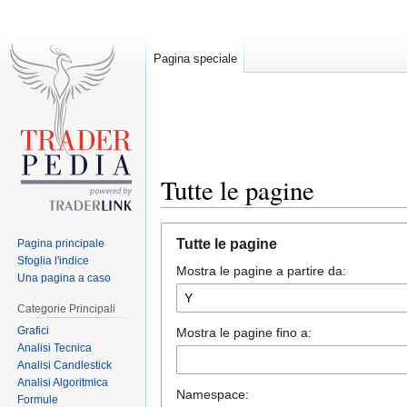
Pagina speciale
Tutte le pagine
Jump
Jump
Tutte le pagine
Pagina principale
to
to
Sfoglia l'indice
Mostra le pagine a partire da:
navigation
search
Una pagina a caso
Categorie Principali
Grafici
Mostra le pagine fino a:
Analisi Tecnica
Analisi Candlestick
Analisi Algoritmica
Namespace:
Formule