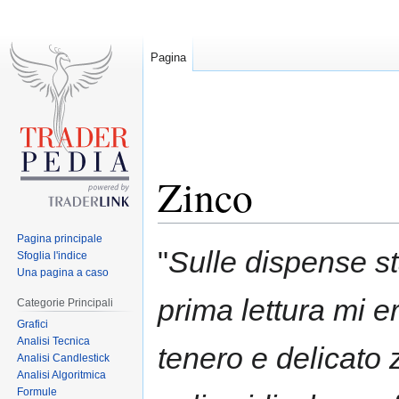
Pagina
Zinco
Pagina principale
Jump
Jump
"
Sulle dispense st
Sfoglia l'indice
to
to
Una pagina a caso
navigation
search
prima lettura mi er
Categorie Principali
Grafici
Analisi Tecnica
tenero e delicato 
Analisi Candlestick
Analisi Algoritmica
Formule