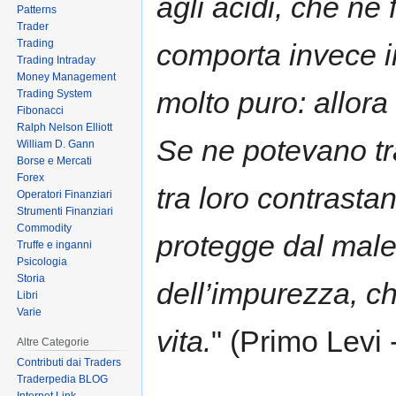
agli acidi, che ne
Patterns
Trader
Trading
comporta invece 
Trading Intraday
Money Management
molto puro: allora
Trading System
Fibonacci
Ralph Nelson Elliott
Se ne potevano tr
William D. Gann
Borse e Mercati
Forex
tra loro contrastan
Operatori Finanziari
Strumenti Finanziari
Commodity
protegge dal male
Truffe e inganni
Psicologia
Storia
dell’impurezza, ch
Libri
Varie
vita.
" (Primo Levi 
Altre Categorie
Contributi dai Traders
Traderpedia BLOG