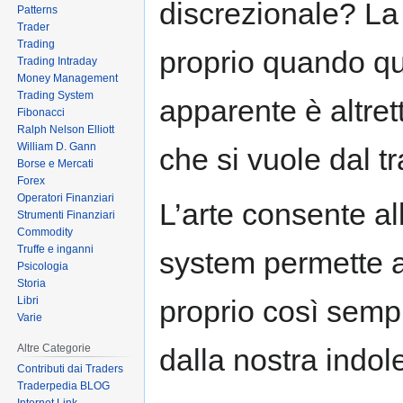
discrezionale? L
Patterns
Trader
Trading
proprio quando qu
Trading Intraday
Money Management
Trading System
apparente è altre
Fibonacci
Ralph Nelson Elliott
William D. Gann
che si vuole dal t
Borse e Mercati
Forex
Operatori Finanziari
L’arte consente al
Strumenti Finanziari
Commodity
Truffe e inganni
system permette a
Psicologia
Storia
Libri
proprio così semp
Varie
Altre Categorie
dalla nostra indol
Contributi dai Traders
Traderpedia BLOG