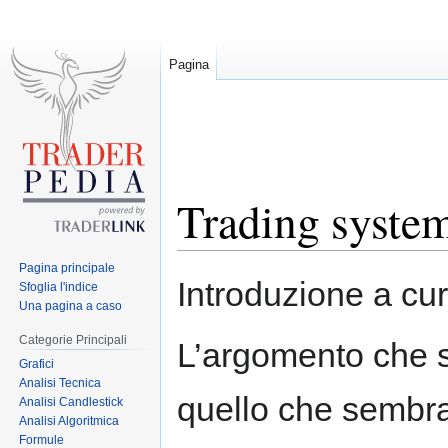
Pagina
Trading system
Pagina principale
Jump
Jump
Introduzione a cu
Sfoglia l'indice
to
to
Una pagina a caso
navigation
search
Categorie Principali
L’argomento che s
Grafici
Analisi Tecnica
quello che sembra
Analisi Candlestick
Analisi Algoritmica
Formule