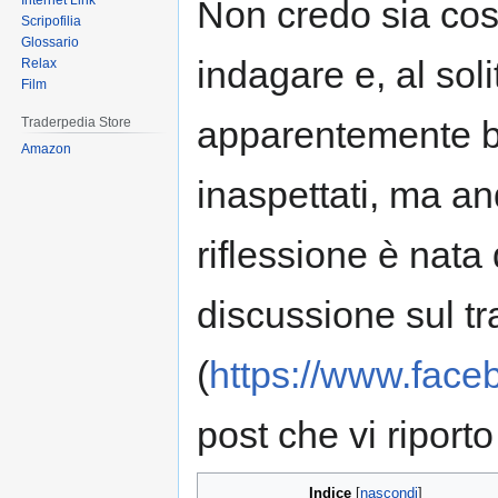
Internet Link
Non credo sia così,
Scripofilia
Glossario
indagare e, al sol
Relax
Film
apparentemente ba
Traderpedia Store
Amazon
inaspettati, ma a
riflessione è nata
discussione sul tr
(
https://www.face
post che vi riport
Indice