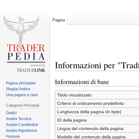
Pagina
Informazioni per "Tradi
Informazioni di base
Jump
Jump
Pagina principale
to
to
Sfoglia l'indice
navigation
search
Titolo visualizzato
Una pagina a caso
Criterio di ordinamento predefinito
Categorie Principali
Lunghezza della pagina (in byte)
Grafici
Analisi Tecnica
ID della pagina
Analisi Candlestick
Lingua del contenuto della pagina
Analisi Algoritmica
Formule
Modello del contenuto della pagina