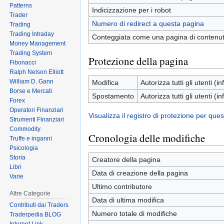
Patterns
Indicizzazione per i robot
Trader
Numero di redirect a questa pagina
Trading
Trading Intraday
Conteggiata come una pagina di contenu
Money Management
Trading System
Protezione della pagina
Fibonacci
Ralph Nelson Elliott
William D. Gann
Modifica
Autorizza tutti gli utenti (inf
Borse e Mercati
Spostamento
Autorizza tutti gli utenti (inf
Forex
Operatori Finanziari
Visualizza il registro di protezione per que
Strumenti Finanziari
Commodity
Cronologia delle modifiche
Truffe e inganni
Psicologia
Storia
Creatore della pagina
Libri
Data di creazione della pagina
Varie
Ultimo contributore
Altre Categorie
Data di ultima modifica
Contributi dai Traders
Numero totale di modifiche
Traderpedia BLOG