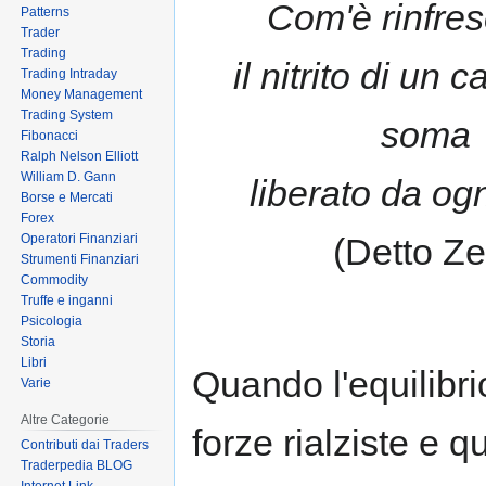
Com'è rinfres
Patterns
to
to
Trader
navigation
search
Trading
il nitrito di un 
Trading Intraday
Money Management
Trading System
soma
Fibonacci
Ralph Nelson Elliott
William D. Gann
liberato da og
Borse e Mercati
Forex
Operatori Finanziari
(Detto Ze
Strumenti Finanziari
Commodity
Truffe e inganni
Psicologia
Storia
Libri
Quando l'equilibrio
Varie
Altre Categorie
forze rialziste e q
Contributi dai Traders
Traderpedia BLOG