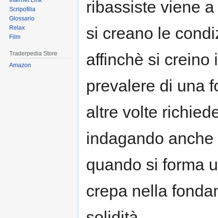
Internet Link
ribassiste viene 
Scripofilia
Glossario
si creano le condi
Relax
Film
affinchè si creino i
Traderpedia Store
Amazon
prevalere di una f
altre volte richied
indagando anche l
quando si forma u
crepa nella fonda
solidità.