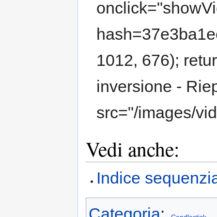
onclick="showVi
hash=37e3ba1e
1012, 676); retu
inversione - Ri
src="/images/vi
Vedi anche:
Indice sequenzi
Categoria
: