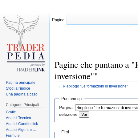
Pagina
Pagine che puntano a "
inversione""
Pagina principale
←
Riepilogo "Le formazioni di inversione"
Sfoglia l'indice
Una pagina a caso
Jump
Jump
Puntano qui
to
to
Categorie Principali
Pagina:
navigation
search
Grafici
selezione
Analisi Tecnica
Analisi Candlestick
Analisi Algoritmica
Filtri
Formule