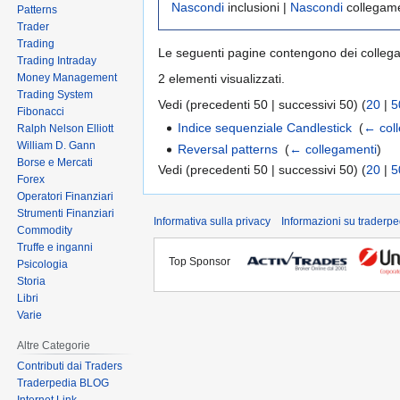
Nascondi
inclusioni |
Nascondi
collegame
Patterns
Trader
Trading
Le seguenti pagine contengono dei colleg
Trading Intraday
Money Management
2 elementi visualizzati.
Trading System
Vedi (precedenti 50 | successivi 50) (
20
|
5
Fibonacci
Indice sequenziale Candlestick
‎
(
← col
Ralph Nelson Elliott
William D. Gann
Reversal patterns
‎
(
← collegamenti
)
Borse e Mercati
Vedi (precedenti 50 | successivi 50) (
20
|
5
Forex
Operatori Finanziari
Strumenti Finanziari
Informativa sulla privacy
Informazioni su traderpe
Commodity
Truffe e inganni
Top Sponsor
Psicologia
Storia
Libri
Varie
Altre Categorie
Contributi dai Traders
Traderpedia BLOG