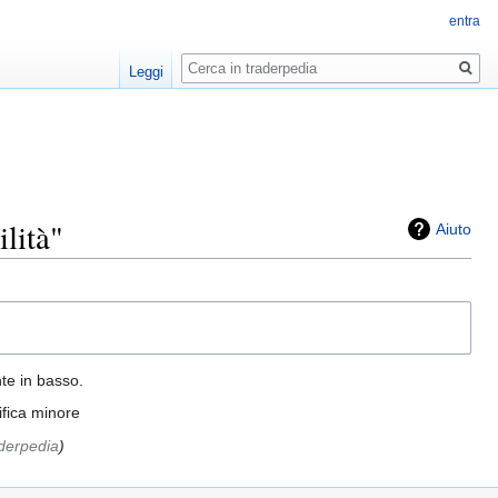
entra
Ricerca
Leggi
ilità"
Aiuto
nte in basso.
fica minore
aderpedia