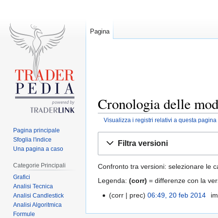
Pagina
Cronologia delle modif
Visualizza i registri relativi a questa pagina
Pagina principale
Jump
Jump
Sfoglia l'indice
Filtra versioni
to
to
Una pagina a caso
navigation
search
Categorie Principali
Confronto tra versioni: selezionare le c
Grafici
Legenda:
(corr)
= differenze con la ver
Analisi Tecnica
corr
prec
06:49, 20 feb 2014
‎
im
Analisi Candlestick
Analisi Algoritmica
Formule