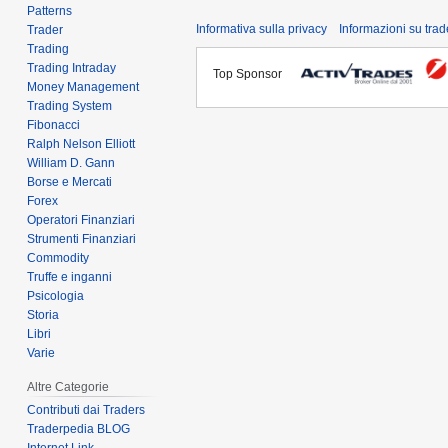
Patterns
Informativa sulla privacy
Informazioni su tra
Trader
Trading
Trading Intraday
Top Sponsor
Money Management
Trading System
Fibonacci
Ralph Nelson Elliott
William D. Gann
Borse e Mercati
Forex
Operatori Finanziari
Strumenti Finanziari
Commodity
Truffe e inganni
Psicologia
Storia
Libri
Varie
Altre Categorie
Contributi dai Traders
Traderpedia BLOG