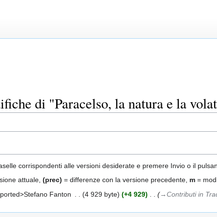
iche di "Paracelso, la natura e la volat
aselle corrispondenti alle versioni desiderate e premere Invio o il pulsa
sione attuale,
(prec)
= differenze con la versione precedente,
m
= modi
ported>Stefano Fanton
‎
4 929 byte
+4 929
‎
→‎Contributi in Tr