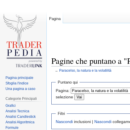
Pagina
Pagine che puntano a "Pa
←
Paracelso, la natura e la volatilità
Pagina principale
Jump
Jump
Puntano qui
Sfoglia l'indice
to
to
Una pagina a caso
Pagina:
navigation
search
selezione
Categorie Principali
Grafici
Analisi Tecnica
Filtri
Analisi Candlestick
Nascondi
inclusioni |
Nascondi
collegame
Analisi Algoritmica
Formule