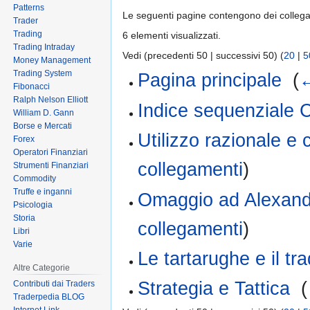
Patterns
Le seguenti pagine contengono dei colleg
Trader
Trading
6 elementi visualizzati.
Trading Intraday
Vedi (precedenti 50 | successivi 50) (
20
|
5
Money Management
Trading System
Pagina principale
‎
(
←
Fibonacci
Ralph Nelson Elliott
Indice sequenziale C
William D. Gann
Borse e Mercati
Utilizzo razionale e
Forex
Operatori Finanziari
collegamenti
)
Strumenti Finanziari
Commodity
Truffe e inganni
Omaggio ad Alexande
Psicologia
Storia
collegamenti
)
Libri
Varie
Le tartarughe e il tr
Altre Categorie
Strategia e Tattica
‎
(
Contributi dai Traders
Traderpedia BLOG