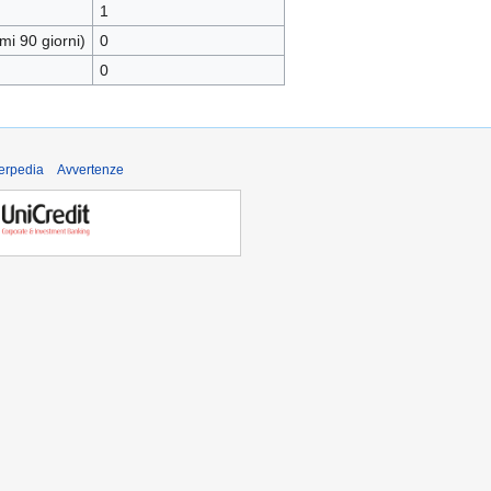
1
mi 90 giorni)
0
0
derpedia
Avvertenze