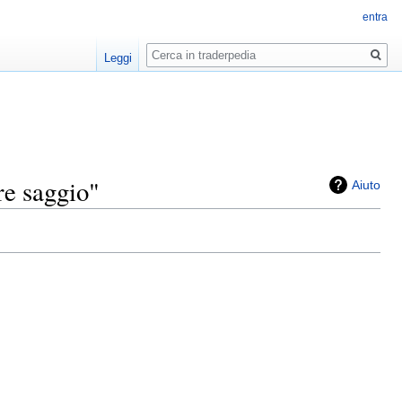
entra
Ricerca
Leggi
re saggio"
Aiuto