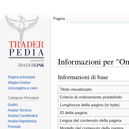
Pagina
Informazioni per "Om
Informazioni di base
Jump
Jump
Pagina principale
to
to
Sfoglia l'indice
Una pagina a caso
navigation
search
Titolo visualizzato
Criterio di ordinamento predefinito
Categorie Principali
Lunghezza della pagina (in byte)
Grafici
Analisi Tecnica
ID della pagina
Analisi Candlestick
Lingua del contenuto della pagina
Analisi Algoritmica
Formule
Modello del contenuto della pagina