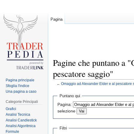
Pagina
Pagine che puntano a "
pescatore saggio"
Pagina principale
←
Omaggio ad Alexander Elder e al pescatore 
Sfoglia l'indice
Una pagina a caso
Jump
Jump
Puntano qui
to
to
Categorie Principali
Pagina:
navigation
search
Grafici
selezione
Analisi Tecnica
Analisi Candlestick
Analisi Algoritmica
Filtri
Formule