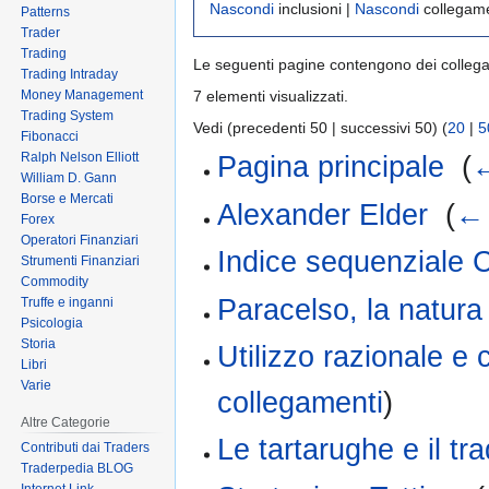
Nascondi
inclusioni |
Nascondi
collegame
Patterns
Trader
Trading
Le seguenti pagine contengono dei colleg
Trading Intraday
Money Management
7 elementi visualizzati.
Trading System
Vedi (precedenti 50 | successivi 50) (
20
|
5
Fibonacci
Ralph Nelson Elliott
Pagina principale
‎
(
←
William D. Gann
Borse e Mercati
Alexander Elder
‎
(
← 
Forex
Operatori Finanziari
Indice sequenziale C
Strumenti Finanziari
Commodity
Paracelso, la natura e
Truffe e inganni
Psicologia
Storia
Utilizzo razionale e
Libri
Varie
collegamenti
)
Altre Categorie
Le tartarughe e il tr
Contributi dai Traders
Traderpedia BLOG