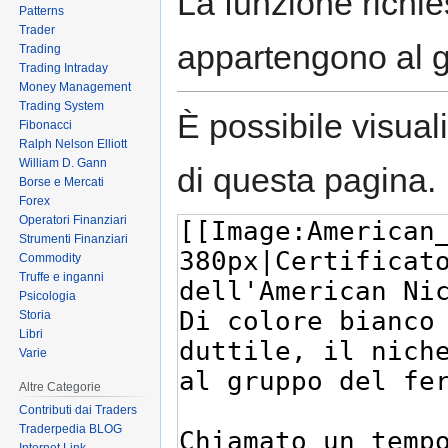
La funzione richies
Patterns
Trader
appartengono al 
Trading
Trading Intraday
Money Management
Trading System
È possibile visual
Fibonacci
Ralph Nelson Elliott
William D. Gann
di questa pagina.
Borse e Mercati
Forex
Operatori Finanziari
Strumenti Finanziari
Commodity
Truffe e inganni
Psicologia
Storia
Libri
Varie
Altre Categorie
Contributi dai Traders
Traderpedia BLOG