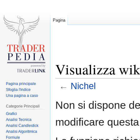
Pagina
Visualizza wik
←
Nichel
Pagina principale
Sfoglia l'indice
Una pagina a caso
Jump
Jump
Non si dispone de
to
to
Categorie Principali
navigation
search
Grafici
modificare questa
Analisi Tecnica
Analisi Candlestick
Analisi Algoritmica
Formule