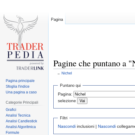
Pagina
Pagine che puntano a "
←
Nichel
Pagina principale
Jump
Jump
Puntano qui
Sfoglia l'indice
to
to
Una pagina a caso
Pagina:
navigation
search
selezione
Categorie Principali
Grafici
Analisi Tecnica
Filtri
Analisi Candlestick
Nascondi
inclusioni |
Nascondi
collegame
Analisi Algoritmica
Formule