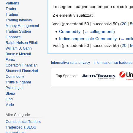
Patterns
Le seguenti pagine contengono dei colleg
Trader
Trading
2 elementi visualizzati.
Trading Intraday
Vedi (precedenti 50 | successivi 50) (
20
|
5
Money Management
Commodity
‎
(
← collegamenti
)
Trading System
Fibonacci
Indice sequenziale Commodity
‎
(
← col
Ralph Nelson Elliott
Vedi (precedenti 50 | successivi 50) (
20
|
5
William D. Gann
Borse e Mercati
Forex
Informativa sulla privacy
Informazioni su traderpe
Operatori Finanziari
Strumenti Finanziari
Top Sponsor
Commodity
Truffe e inganni
Psicologia
Storia
Libri
Varie
Altre Categorie
Contributi dai Traders
Traderpedia BLOG