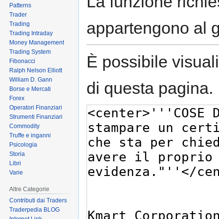
La funzione richies
Patterns
Trader
appartengono al 
Trading
Trading Intraday
Money Management
Trading System
È possibile visual
Fibonacci
Ralph Nelson Elliott
William D. Gann
di questa pagina.
Borse e Mercati
Forex
Operatori Finanziari
Strumenti Finanziari
Commodity
Truffe e inganni
Psicologia
Storia
Libri
Varie
Altre Categorie
Contributi dai Traders
Traderpedia BLOG