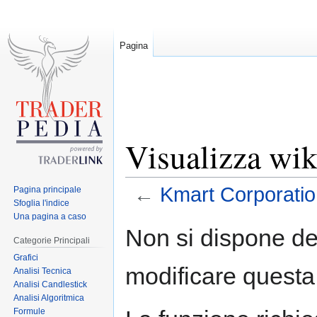
Pagina
Visualizza wik
←
Kmart Corporatio
Pagina principale
Sfoglia l'indice
Una pagina a caso
Jump
Jump
Non si dispone de
to
to
Categorie Principali
navigation
search
Grafici
modificare questa
Analisi Tecnica
Analisi Candlestick
Analisi Algoritmica
Formule