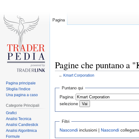
Pagina
Pagine che puntano a 
←
Kmart Corporation
Pagina principale
Jump
Jump
Puntano qui
Sfoglia l'indice
to
to
Una pagina a caso
Pagina:
navigation
search
selezione
Categorie Principali
Grafici
Analisi Tecnica
Filtri
Analisi Candlestick
Nascondi
inclusioni |
Nascondi
collegame
Analisi Algoritmica
Formule