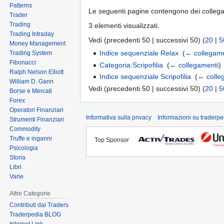
Patterns
Le seguenti pagine contengono dei colleg
Trader
Trading
3 elementi visualizzati.
Trading Intraday
Vedi (precedenti 50 | successivi 50) (
20
|
5
Money Management
Indice sequenziale Relax
‎
(
← collegame
Trading System
Fibonacci
Categoria:Scripofilia
‎
(
← collegamenti
)
Ralph Nelson Elliott
Indice sequenziale Scripofilia
‎
(
← colle
William D. Gann
Vedi (precedenti 50 | successivi 50) (
20
|
5
Borse e Mercati
Forex
Operatori Finanziari
Informativa sulla privacy
Informazioni su traderpe
Strumenti Finanziari
Commodity
Truffe e inganni
Top Sponsor
Psicologia
Storia
Libri
Varie
Altre Categorie
Contributi dai Traders
Traderpedia BLOG