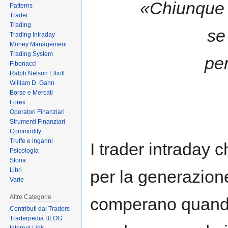
«Chiunque 
Patterns
to
to
Trader
navigation
search
Trading
se
Trading Intraday
Money Management
Trading System
per
Fibonacci
Ralph Nelson Elliott
William D. Gann
Borse e Mercati
Forex
Operatori Finanziari
Strumenti Finanziari
Commodity
Truffe e inganni
I trader intraday 
Psicologia
Storia
Libri
per la generazione
Varie
Altre Categorie
comperano quando
Contributi dai Traders
Traderpedia BLOG