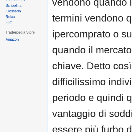
vendono quando il 
Internet Link
Scripofilia
Glossario
termini vendono q
Relax
Film
ipercomprato o su
Traderpedia Store
Amazon
quando il mercato
chiave. Detto cos
difficilissimo indi
periodo e quindi q
vantaggio di soddi
essere più furbo 