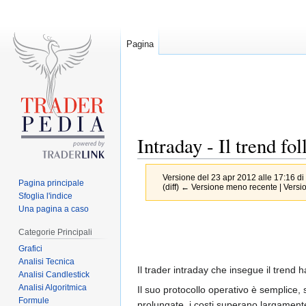
Pagina
Intraday - Il trend fo
Versione del 23 apr 2012 alle 17:16 di
Pagina principale
(diff) ← Versione meno recente | Version
Sfoglia l'indice
Una pagina a caso
Jump
Jump
Categorie Principali
to
to
Grafici
navigation
search
Analisi Tecnica
Il trader intraday che insegue il trend 
Analisi Candlestick
Analisi Algoritmica
Il suo protocollo operativo è semplice, 
Formule
prolungate, i costi superano largamente