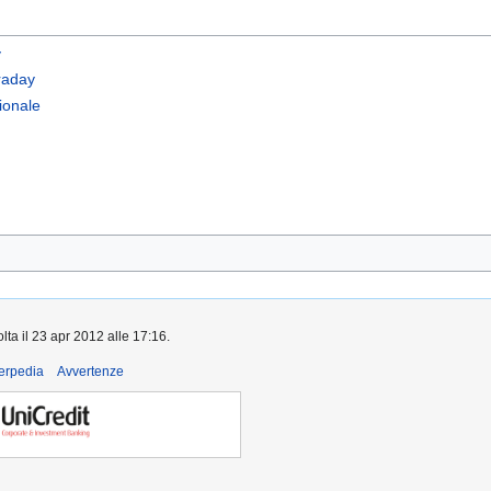
y
traday
zionale
lta il 23 apr 2012 alle 17:16.
derpedia
Avvertenze