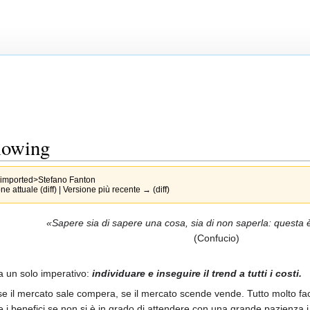
llowing
imported>Stefano Fanton
e attuale (diff) | Versione più recente → (diff)
«Sapere sia di sapere una cosa, sia di non saperla: questa
(Confucio)
ha un solo imperativo:
individuare e inseguire il trend a tutti i costi.
se il mercato sale compera, se il mercato scende vende. Tutto molto facil
 i benefici se non si è in grado di attendere con una grande pazienza i 