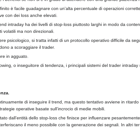
nito è facile guadagnare con un'alta percentuale di operazioni corrette,
ve con dei loss anche elevati.
end intraday ha dei livelli di stop-loss piuttosto larghi in modo da cont
 volatili ma non direzionali.
tere psicologico, si tratta infatti di un protocollo operativo difficile d
dono a scoraggiare il trader.
pre in agguato.
lowing, o inseguitore di tendenza, i principali sistemi del trader intraday
enza.
ntinuamente di inseguire il trend, ma questo tentativo avviene in ritar
strategie operative basate sull’incrocio di medie mobili.
ntato dall’entità dello stop-loss che finisce per influenzare pesanteme
rferiscano il meno possibile con la generazione dei segnali. In altri ter