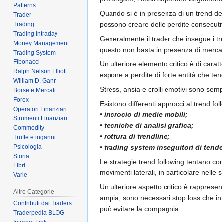
Patterns
Quando si è in presenza di un trend defi
Trader
possono creare delle perdite consecuti
Trading
Trading Intraday
Generalmente il trader che insegue i tr
Money Management
questo non basta in presenza di mercati
Trading System
Fibonacci
Un ulteriore elemento critico è di carat
Ralph Nelson Elliott
espone a perdite di forte entità che ten
William D. Gann
Stress, ansia e crolli emotivi sono sem
Borse e Mercati
Forex
Esistono differenti approcci al trend fol
Operatori Finanziari
• incrocio di medie mobili;
Strumenti Finanziari
• tecniche di analisi grafica;
Commodity
• rottura di trendline;
Truffe e inganni
Psicologia
• trading system inseguitori di tend
Storia
Le strategie trend following tentano co
Libri
movimenti laterali, in particolare nelle 
Varie
Un ulteriore aspetto critico è rapprese
Altre Categorie
ampia, sono necessari stop loss che inte
Contributi dai Traders
può evitare la compagnia.
Traderpedia BLOG