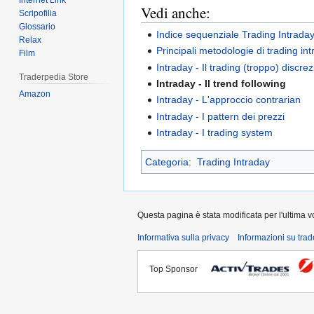
Internet Link
Vedi anche:
Scripofilia
Glossario
Indice sequenziale Trading Intrada
Relax
Principali metodologie di trading in
Film
Intraday - Il trading (troppo) discre
Traderpedia Store
Intraday - Il trend following
Amazon
Intraday - L'approccio contrarian
Intraday - I pattern dei prezzi
Intraday - I trading system
Categoria
:
Trading Intraday
Questa pagina è stata modificata per l'ultima vo
Informativa sulla privacy
Informazioni su tra
Top Sponsor