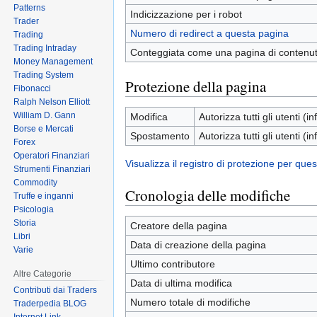
Patterns
Indicizzazione per i robot
Trader
Numero di redirect a questa pagina
Trading
Trading Intraday
Conteggiata come una pagina di contenu
Money Management
Trading System
Protezione della pagina
Fibonacci
Ralph Nelson Elliott
William D. Gann
Modifica
Autorizza tutti gli utenti (inf
Borse e Mercati
Spostamento
Autorizza tutti gli utenti (inf
Forex
Operatori Finanziari
Visualizza il registro di protezione per que
Strumenti Finanziari
Commodity
Cronologia delle modifiche
Truffe e inganni
Psicologia
Storia
Creatore della pagina
Libri
Data di creazione della pagina
Varie
Ultimo contributore
Altre Categorie
Data di ultima modifica
Contributi dai Traders
Numero totale di modifiche
Traderpedia BLOG