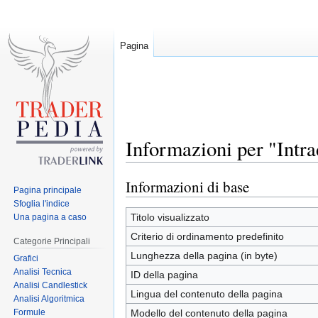
Pagina
Informazioni per "Intra
Informazioni di base
Jump
Jump
Pagina principale
to
to
Sfoglia l'indice
navigation
search
Titolo visualizzato
Una pagina a caso
Criterio di ordinamento predefinito
Categorie Principali
Lunghezza della pagina (in byte)
Grafici
Analisi Tecnica
ID della pagina
Analisi Candlestick
Lingua del contenuto della pagina
Analisi Algoritmica
Formule
Modello del contenuto della pagina