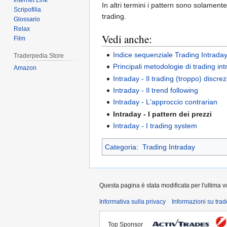
Internet Link
In altri termini i pattern sono solament
Scripofilia
trading.
Glossario
Relax
Vedi anche:
Film
Indice sequenziale Trading Intrada
Traderpedia Store
Principali metodologie di trading in
Amazon
Intraday - Il trading (troppo) discre
Intraday - Il trend following
Intraday - L'approccio contrarian
Intraday - I pattern dei prezzi
Intraday - I trading system
Categoria
:
Trading Intraday
Questa pagina è stata modificata per l'ultima vo
Informativa sulla privacy
Informazioni su tra
Top Sponsor