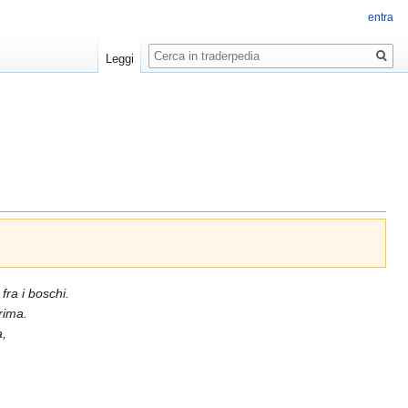
entra
Ricerca
Leggi
fra i boschi.
rima.
a,