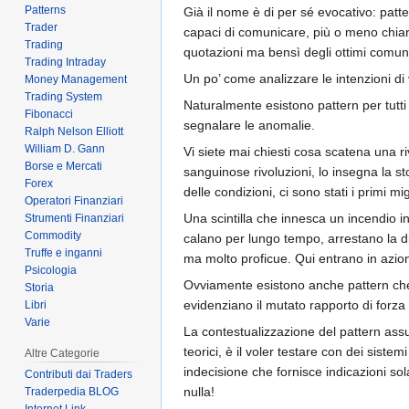
Patterns
Già il nome è di per sé evocativo: patte
Trader
capaci di comunicare, più o meno chiaram
Trading
quotazioni ma bensì degli ottimi comunic
Trading Intraday
Un po’ come analizzare le intenzioni d
Money Management
Trading System
Naturalmente esistono pattern per tutti 
Fibonacci
segnalare le anomalie.
Ralph Nelson Elliott
William D. Gann
Vi siete mai chiesti cosa scatena una 
Borse e Mercati
sanguinose rivoluzioni, lo insegna la 
Forex
delle condizioni, ci sono stati i primi mi
Operatori Finanziari
Una scintilla che innesca un incendio i
Strumenti Finanziari
Commodity
calano per lungo tempo, arrestano la dis
Truffe e inganni
ma molto proficue. Qui entrano in azione
Psicologia
Ovviamente esistono anche pattern che i
Storia
evidenziano il mutato rapporto di forza t
Libri
Varie
La contestualizzazione del pattern assum
teorici, è il voler testare con dei sistem
Altre Categorie
indecisione che fornisce indicazioni sol
Contributi dai Traders
nulla!
Traderpedia BLOG