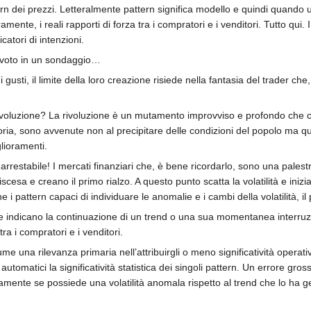
rn dei prezzi. Letteralmente pattern significa modello e quindi quando u
ente, i reali rapporti di forza tra i compratori e i venditori. Tutto qui.
atori di intenzioni.
i voto in un sondaggio…
i gusti, il limite della loro creazione risiede nella fantasia del trader 
rivoluzione? La rivoluzione è un mutamento improvviso e profondo che c
storia, sono avvenute non al precipitare delle condizioni del popolo ma
glioramenti.
narrestabile! I mercati finanziari che, è bene ricordarlo, sono una pales
cesa e creano il primo rialzo. A questo punto scatta la volatilità e ini
 i pattern capaci di individuare le anomalie e i cambi della volatilità, i
ndicano la continuazione di un trend o una sua momentanea interruzione, 
ra i compratori e i venditori.
e una rilevanza primaria nell’attribuirgli o meno significatività operativ
i automatici la significatività statistica dei singoli pattern. Un errore gro
amente se possiede una volatilità anomala rispetto al trend che lo ha ge