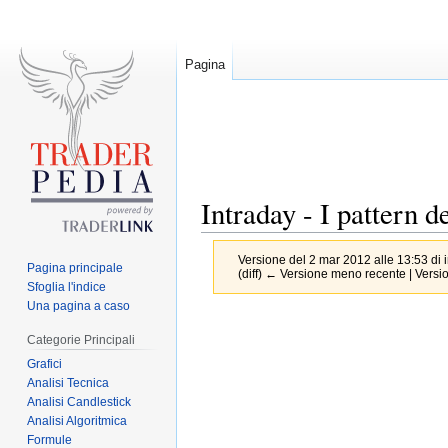
Pagina
Intraday - I pattern d
Versione del 2 mar 2012 alle 13:53 di
Pagina principale
(diff) ← Versione meno recente | Version
Sfoglia l'indice
Una pagina a caso
Jump
Jump
Categorie Principali
to
to
Grafici
navigation
search
Analisi Tecnica
Analisi Candlestick
Analisi Algoritmica
Formule