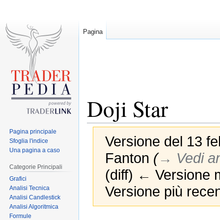
Pagina
Doji Star
Pagina principale
Versione del 13 fe
Sfoglia l'indice
Una pagina a caso
Fanton
(
→‎ Vedi a
Categorie Principali
(diff) ← Versione m
Grafici
Versione più recen
Analisi Tecnica
Analisi Candlestick
Analisi Algoritmica
Formule
Jump
Jump