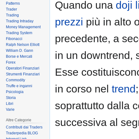
Quando una
doji 
Patterns
to
to
Trader
navigation
search
Trading
prezzi
più in alto 
Trading Intraday
Money Management
Trading System
precedente, a seco
Fibonacci
Ralph Nelson Elliott
William D. Gann
in un downtrend, s
Borse e Mercati
Forex
Operatori Finanziari
Esse costituiscon
Strumenti Finanziari
Commodity
in corso nel
trend
Truffe e inganni
Psicologia
Storia
soprattutto dalla 
Libri
Varie
successiva al seg
Altre Categorie
Contributi dai Traders
Traderpedia BLOG