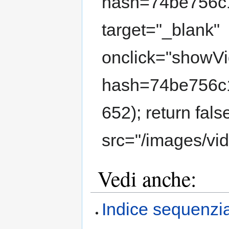
hash=74be756c1
target="_blank"
onclick="showVi
hash=74be756c1
652); return fal
src="/images/vi
Vedi anche:
Indice sequenzi