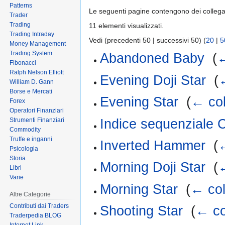
Patterns
Le seguenti pagine contengono dei colleg
Trader
Trading
11 elementi visualizzati.
Trading Intraday
Vedi (precedenti 50 | successivi 50) (
20
|
5
Money Management
Trading System
Abandoned Baby
‎
(
←
Fibonacci
Ralph Nelson Elliott
Evening Doji Star
‎
(
William D. Gann
Borse e Mercati
Evening Star
‎
(
← col
Forex
Operatori Finanziari
Indice sequenziale 
Strumenti Finanziari
Commodity
Truffe e inganni
Inverted Hammer
‎
(
←
Psicologia
Storia
Morning Doji Star
‎
(
←
Libri
Varie
Morning Star
‎
(
← col
Altre Categorie
Contributi dai Traders
Shooting Star
‎
(
← co
Traderpedia BLOG