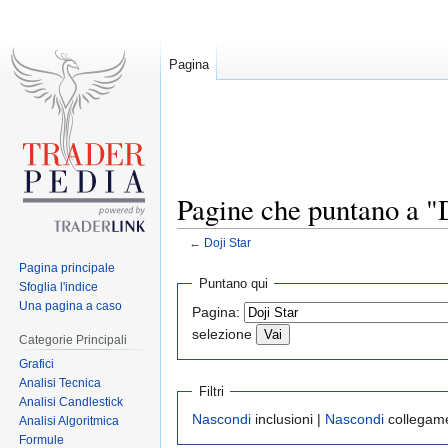
Pagina
Pagine che puntano a "D
←
Doji Star
Pagina principale
Jump
Jump
Puntano qui
Sfoglia l'indice
to
to
Una pagina a caso
Pagina:
navigation
search
selezione
Categorie Principali
Grafici
Analisi Tecnica
Filtri
Analisi Candlestick
Nascondi
inclusioni |
Nascondi
collegame
Analisi Algoritmica
Formule