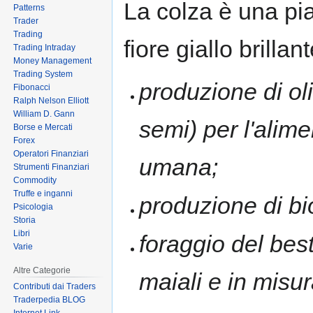
La colza è una pi
Patterns
to
to
Trader
navigation
search
Trading
fiore giallo brillan
Trading Intraday
Money Management
Trading System
produzione di oli
Fibonacci
Ralph Nelson Elliott
William D. Gann
semi) per l'alim
Borse e Mercati
Forex
Operatori Finanziari
umana;
Strumenti Finanziari
Commodity
Truffe e inganni
produzione di bi
Psicologia
Storia
Libri
foraggio del bes
Varie
Altre Categorie
maiali e in misur
Contributi dai Traders
Traderpedia BLOG