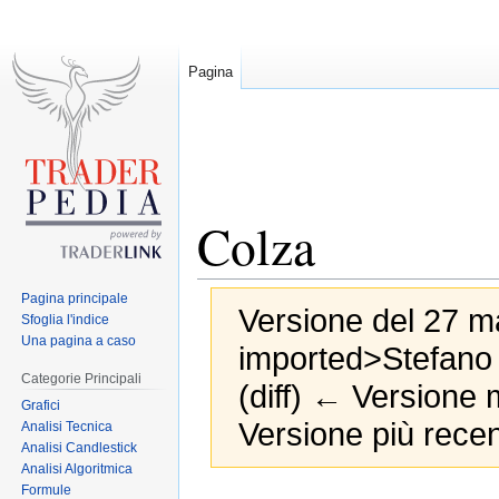
Pagina
Colza
Pagina principale
Versione del 27 ma
Sfoglia l'indice
Una pagina a caso
imported>Stefano
Categorie Principali
(diff) ← Versione m
Grafici
Versione più recen
Analisi Tecnica
Analisi Candlestick
Analisi Algoritmica
Formule
Jump
Jump