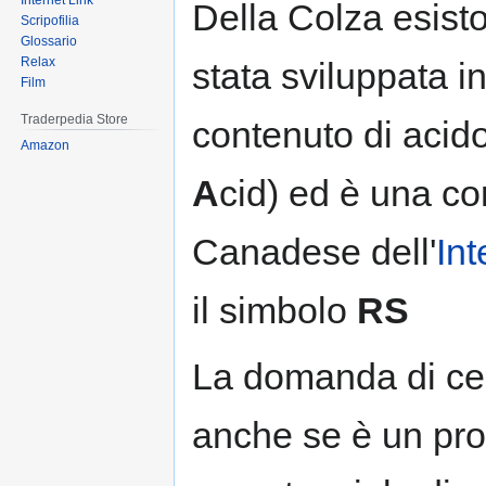
Internet Link
Della Colza esisto
Scripofilia
Glossario
Relax
stata sviluppata 
Film
Traderpedia Store
contenuto di acido
Amazon
A
cid) ed è una com
Canadese dell'
In
il simbolo
RS
La domanda di cer
anche se è un pro