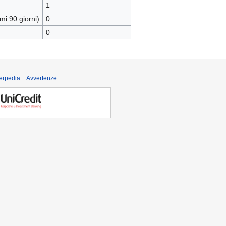
1
mi 90 giorni)
0
0
derpedia
Avvertenze