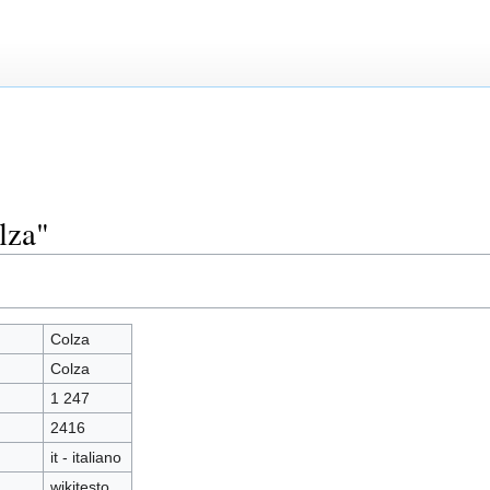
lza"
Colza
Colza
1 247
2416
it - italiano
wikitesto