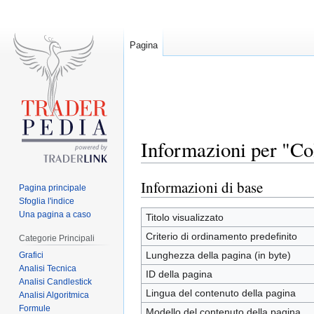
Pagina
Informazioni per "Co
Informazioni di base
Jump
Jump
Pagina principale
to
to
Sfoglia l'indice
Una pagina a caso
navigation
search
Titolo visualizzato
Criterio di ordinamento predefinito
Categorie Principali
Lunghezza della pagina (in byte)
Grafici
Analisi Tecnica
ID della pagina
Analisi Candlestick
Lingua del contenuto della pagina
Analisi Algoritmica
Formule
Modello del contenuto della pagina