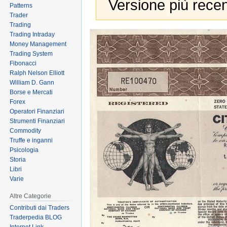
Versione più recen
Patterns
Trader
Trading
Jump
Jump
Trading Intraday
Money Management
to
to
Trading System
navigation
search
Fibonacci
Ralph Nelson Elliott
William D. Gann
Borse e Mercati
Forex
Operatori Finanziari
Strumenti Finanziari
Commodity
Truffe e inganni
Psicologia
Storia
Libri
Varie
Altre Categorie
Contributi dai Traders
Traderpedia BLOG