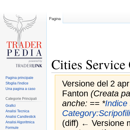
Pagina
Cities Servic
Pagina principale
Versione del 2 apr
Sfoglia l'indice
Una pagina a caso
Fanton
(Creata pa
Categorie Principali
anche: == *
Indice
Grafici
Category:Scripofil
Analisi Tecnica
Analisi Candlestick
(diff) ← Versione m
Analisi Algoritmica
Formule