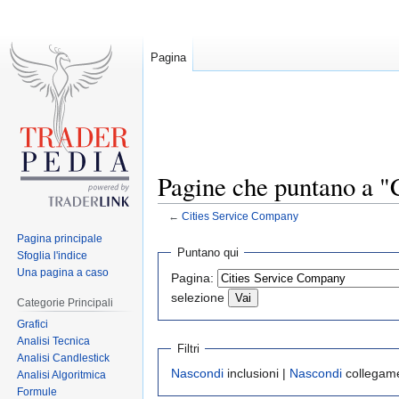
Pagina
Pagine che puntano a "
←
Cities Service Company
Pagina principale
Jump
Jump
Puntano qui
Sfoglia l'indice
to
to
Una pagina a caso
Pagina:
navigation
search
selezione
Categorie Principali
Grafici
Analisi Tecnica
Filtri
Analisi Candlestick
Nascondi
inclusioni |
Nascondi
collegame
Analisi Algoritmica
Formule