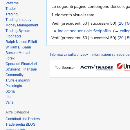
Patterns
Le seguenti pagine contengono dei colleg
Trader
Trading
1 elemento visualizzato.
Trading Intraday
Vedi (precedenti 50 | successivi 50) (
20
|
5
Money Management
Indice sequenziale Scripofilia
‎
(
← colle
Trading System
Fibonacci
Vedi (precedenti 50 | successivi 50) (
20
|
5
Ralph Nelson Elliott
William D. Gann
Borse e Mercati
Informativa sulla privacy
Informazioni su traderpe
Forex
Operatori Finanziari
Top Sponsor
Strumenti Finanziari
Commodity
Truffe e inganni
Psicologia
Storia
Libri
Varie
Altre Categorie
Contributi dai Traders
Traderpedia BLOG