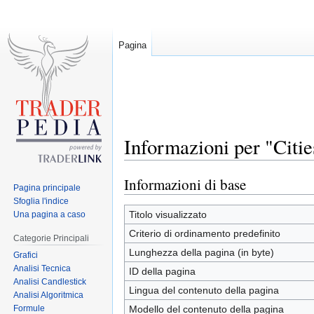
Pagina
Informazioni per "Citi
Informazioni di base
Jump
Jump
Pagina principale
to
to
Sfoglia l'indice
navigation
search
Titolo visualizzato
Una pagina a caso
Criterio di ordinamento predefinito
Categorie Principali
Lunghezza della pagina (in byte)
Grafici
Analisi Tecnica
ID della pagina
Analisi Candlestick
Lingua del contenuto della pagina
Analisi Algoritmica
Formule
Modello del contenuto della pagina