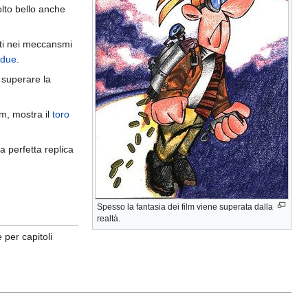
olto bello anche
tati nei meccansmi
 due
.
l superare la
lm, mostra il
toro
a perfetta replica
Spesso la fantasia dei film viene superata dalla
realtà.
 per capitoli