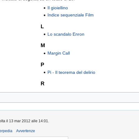
Il gioiellino
Indice sequenziale Film
L
Lo scandalo Enron
M
Margin Call
P
Pi - Il teorema del delirio
R
olta il 13 mar 2012 alle 14:01.
derpedia
Avvertenze