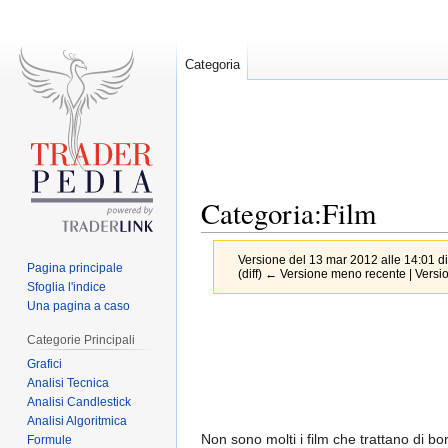
Categoria
Categoria:Film
Versione del 13 mar 2012 alle 14:01 d
Pagina principale
(diff) ← Versione meno recente | Version
Sfoglia l'indice
Una pagina a caso
Jump
Jump
Categorie Principali
to
to
Grafici
navigation
search
Analisi Tecnica
Analisi Candlestick
Analisi Algoritmica
Non sono molti i film che trattano di bo
Formule