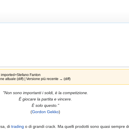
i
imported>Stefano Fanton
e attuale (diff) | Versione più recente → (diff)
"Non sono importanti i soldi, è la competizione.
È giocare la partita e vincere.
È solo questo."
(
Gordon Gekko
)
rsa, di
trading
o di grandi crack. Ma quelli prodotti sono quasi sempre de