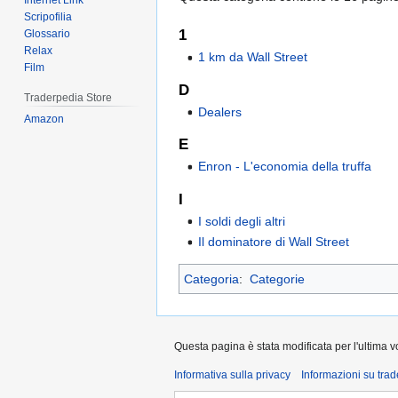
Internet Link
Scripofilia
1
Glossario
Relax
1 km da Wall Street
Film
D
Traderpedia Store
Dealers
Amazon
E
Enron - L'economia della truffa
I
I soldi degli altri
Il dominatore di Wall Street
Categoria
:
Categorie
Questa pagina è stata modificata per l'ultima v
Informativa sulla privacy
Informazioni su tra