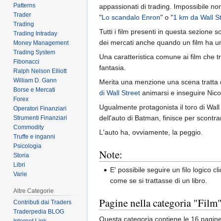
Patterns
appassionati di trading. Impossibile non
Trader
"
Lo scandalo Enron
" o "
1 km da Wall S
Trading
Tutti i film presenti in questa sezione 
Trading Intraday
dei mercati anche quando un film ha 
Money Management
Trading System
Una caratteristica comune ai film che tr
Fibonacci
fantasia.
Ralph Nelson Elliott
William D. Gann
Merita una menzione una scena tratta da
Borse e Mercati
di Wall Street
animarsi e inseguire Nico
Forex
Ugualmente protagonista il toro di Wall 
Operatori Finanziari
dell'auto di Batman, finisce per scontra
Strumenti Finanziari
Commodity
L'auto ha, ovviamente, la peggio.
Truffe e inganni
Psicologia
Note:
Storia
Libri
E' possibile seguire un filo logico c
Varie
come se si trattasse di un libro.
Altre Categorie
Pagine nella categoria "Film
Contributi dai Traders
Traderpedia BLOG
Questa categoria contiene le 16 pagine 