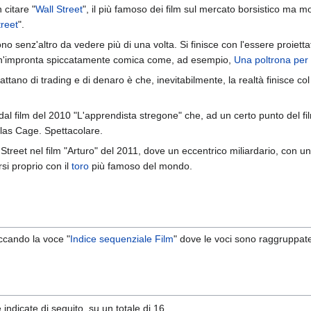
 citare "
Wall Street
", il più famoso dei film sul mercato borsistico ma m
treet
".
sono senz'altro da vedere più di una volta. Si finisce con l'essere proiet
un'impronta spiccatamente comica come, ad esempio,
Una poltrona per
attano di trading e di denaro è che, inevitabilmente, la realtà finisce co
l film del 2010 "L'apprendista stregone" che, ad un certo punto del fi
las Cage. Spettacolare.
Street nel film "Arturo" del 2011, dove un eccentrico miliardario, con un
rsi proprio con il
toro
più famoso del mondo.
liccando la voce "
Indice sequenziale Film
" dove le voci sono raggruppate
"
indicate di seguito, su un totale di 16.