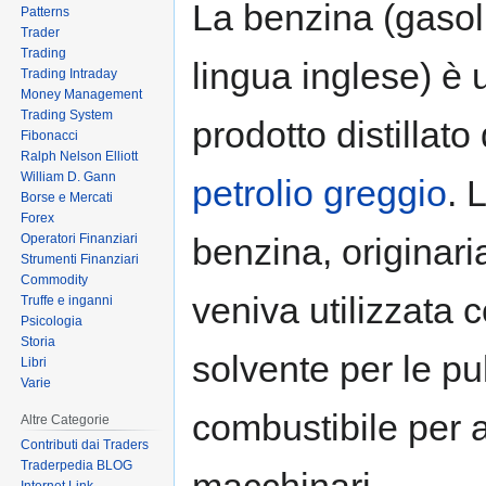
La benzina (gasol
Patterns
to
to
Trader
navigation
search
Trading
lingua inglese) è 
Trading Intraday
Money Management
Trading System
prodotto distillato
Fibonacci
Ralph Nelson Elliott
William D. Gann
petrolio greggio
. 
Borse e Mercati
Forex
Operatori Finanziari
benzina, originar
Strumenti Finanziari
Commodity
veniva utilizzata
Truffe e inganni
Psicologia
Storia
solvente per le pu
Libri
Varie
combustibile per al
Altre Categorie
Contributi dai Traders
Traderpedia BLOG
macchinari.