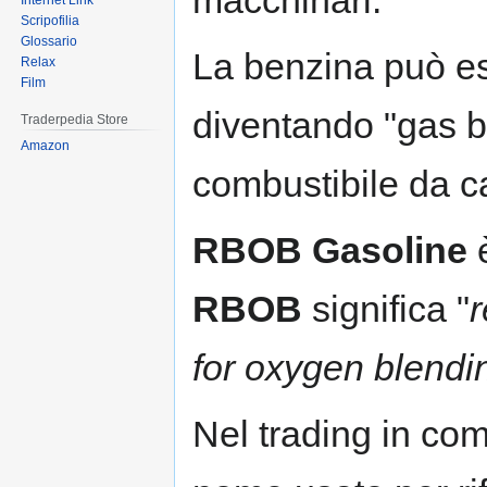
Internet Link
Scripofilia
Glossario
La benzina può es
Relax
Film
diventando "gas 
Traderpedia Store
Amazon
combustibile da 
RBOB Gasoline
è
RBOB
significa "
r
for oxygen blendi
Nel trading in co