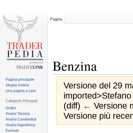
Pagina
Benzina
Pagina principale
Versione del 29 ma
Sfoglia l'indice
Una pagina a caso
imported>Stefano
Categorie Principali
(diff) ← Versione m
Grafici
Versione più recen
Analisi Tecnica
Analisi Candlestick
Analisi Algoritmica
Formule
Jump
Jump