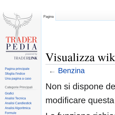
Pagina
Visualizza wik
←
Benzina
Pagina principale
Sfoglia l'indice
Una pagina a caso
Jump
Jump
Non si dispone de
to
to
Categorie Principali
navigation
search
Grafici
modificare questa
Analisi Tecnica
Analisi Candlestick
Analisi Algoritmica
Formule