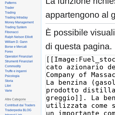
La funzione richies
Patterns
Trader
appartengono al 
Trading
Trading Intraday
Money Management
Trading System
È possibile visual
Fibonacci
Ralph Nelson Elliott
William D. Gann
di questa pagina.
Borse e Mercati
Forex
Operatori Finanziari
Strumenti Finanziari
Commodity
Truffe e inganni
Psicologia
Storia
Libri
Varie
Altre Categorie
Contributi dai Traders
Traderpedia BLOG