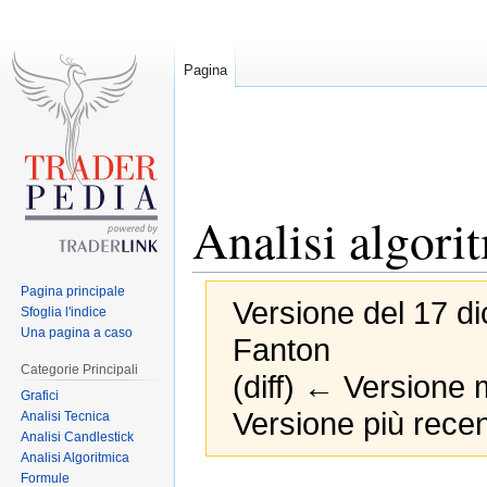
Pagina
Analisi algori
Pagina principale
Versione del 17 di
Sfoglia l'indice
Una pagina a caso
Fanton
Categorie Principali
(diff) ← Versione m
Grafici
Versione più recen
Analisi Tecnica
Analisi Candlestick
Analisi Algoritmica
Formule
Jump
Jump