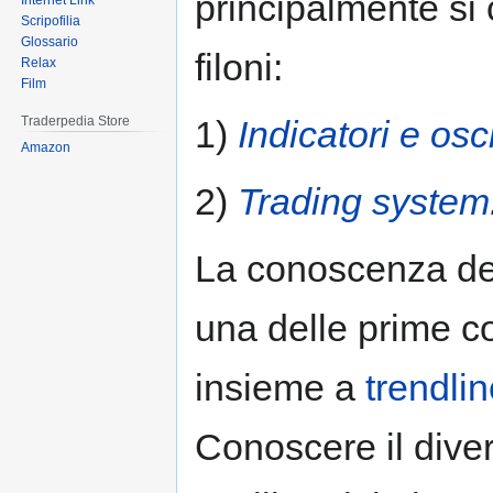
principalmente si
Internet Link
Scripofilia
Glossario
filoni:
Relax
Film
1)
Indicatori e osci
Traderpedia Store
Amazon
2)
Trading system
La conoscenza d
una delle prime co
insieme a
trendli
Conoscere il diver