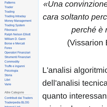
«Una convinzione
Patterns
to
to
Trader
navigation
search
Trading
cara soltanto per
Trading Intraday
Money Management
Trading System
perché è 
Fibonacci
Ralph Nelson Elliott
William D. Gann
(Vissarion 
Borse e Mercati
Forex
Operatori Finanziari
Strumenti Finanziari
Commodity
Truffe e inganni
L'analisi algoritm
Psicologia
Storia
Libri
dell'analisi tecnic
Varie
Altre Categorie
quanto interessan
Contributi dai Traders
Traderpedia BLOG