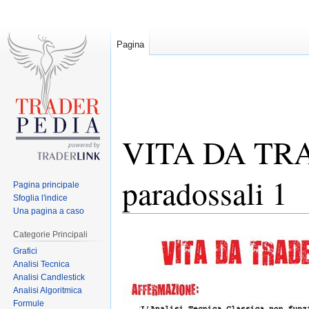
Pagina
VITA DA TRAD
paradossali 1
Pagina principale
Sfoglia l'indice
Una pagina a caso
Jump
Jump
Categorie Principali
to
to
Grafici
navigation
search
Analisi Tecnica
Analisi Candlestick
Analisi Algoritmica
Formule